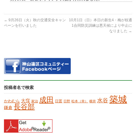
←
9月26日（火）秋の交通安全キャン
10月1日（日）本日の新生4・梅が枝通
ペーンを行いました
1合同防災訓練は悪天候により中止に
なりました
→
投稿者名で検索
築城
成田
水谷
大窪
かわむら
日置
家治
日野
松本（幸）
横井
長谷部
鎌倉