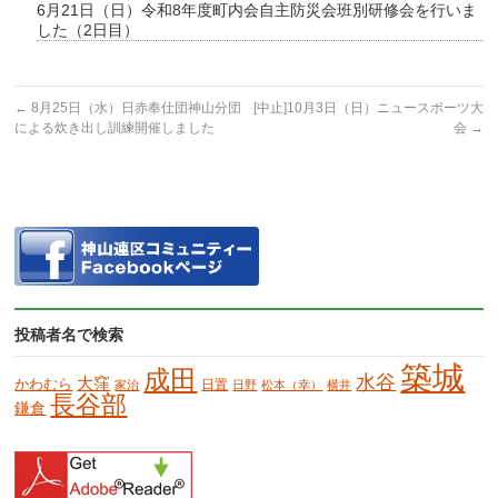
6月21日（日）令和8年度町内会自主防災会班別研修会を行いま
した（2日目）
←
8月25日（水）日赤奉仕団神山分団
[中止]10月3日（日）ニュースポーツ大
による炊き出し訓練開催しました
会
→
投稿者名で検索
築城
成田
水谷
大窪
かわむら
日置
家治
日野
松本（幸）
横井
長谷部
鎌倉