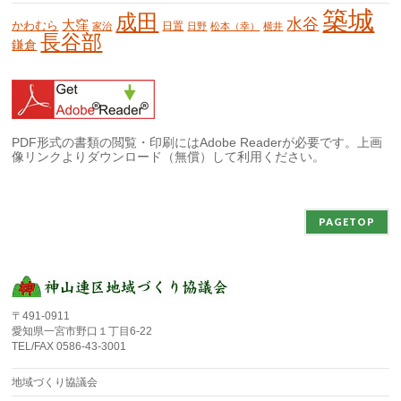
築城
成田
水谷
大窪
かわむら
日置
家治
日野
松本（幸）
横井
長谷部
鎌倉
PDF形式の書類の閲覧・印刷にはAdobe Readerが必要です。上画
像リンクよりダウンロード（無償）して利用ください。
PAGETOP
〒491-0911
愛知県一宮市野口１丁目6-22
TEL/FAX 0586-43-3001
地域づくり協議会