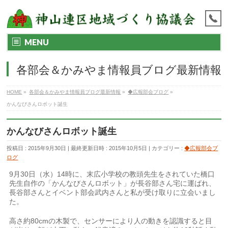
MENU
各部会＆かみやま情報員ブログ最新情報
HOME
»
各部会＆かみやま情報員ブログ最新情報
»
◆広報部会ブログ
»
かんなびさんロボット誕生
かんなびさんロボット誕生
投稿日 : 2015年9月30日
最終更新日時 : 2015年10月5日
カテゴリー :
◆広報部会ブ
ログ
9月30日（水）14時に、末広小学校の教頭先生をされていた橋口
先生自作の「かんなびさんロボット」が長谷部さん宅に運ばれ、
長谷部さんとイベント部会武内さんと私が受け取りに立会いまし
た。
高さ約80cmの木製で、センサーにより人の動きを認識すると目