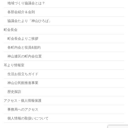
地域づくり協議会とは？
各部会紹介＆会則
協議会たより「神山ひろば」
町会長会
町会長会よりご挨拶
各町内会と役員&規約
神山連区の町内会位置
耳より情報室
生活お役立ちガイド
神山公民館推進事業
歴史探訪
アクセス・個人情報保護
事務局へのアクセス
個人情報の取扱いについて