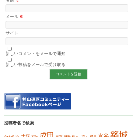
名前
※
メール
※
サイト
新しいコメントをメールで通知
新しい投稿をメールで受け取る
投稿者名で検索
築城
成田
水谷
大窪
かわむら
日置
家治
日野
松本（幸）
横井