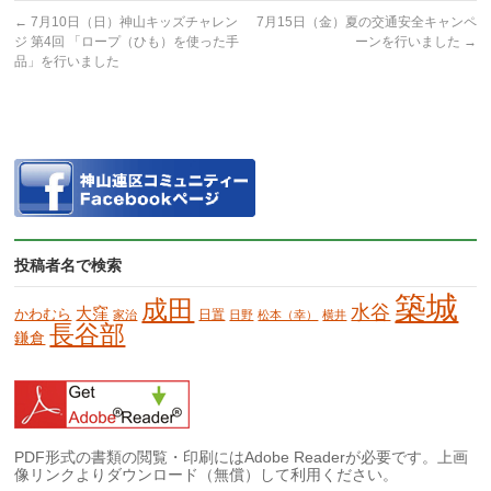
←
7月10日（日）神山キッズチャレン
7月15日（金）夏の交通安全キャンペ
ジ 第4回 「ロープ（ひも）を使った手
ーンを行いました
→
品」を行いました
投稿者名で検索
築城
成田
水谷
大窪
かわむら
日置
家治
日野
松本（幸）
横井
長谷部
鎌倉
PDF形式の書類の閲覧・印刷にはAdobe Readerが必要です。上画
像リンクよりダウンロード（無償）して利用ください。