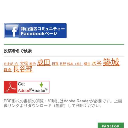
投稿者名で検索
築城
成田
水谷
大窪
かわむら
日置
家治
日野
松本（幸）
横井
長谷部
鎌倉
PDF形式の書類の閲覧・印刷にはAdobe Readerが必要です。上画
像リンクよりダウンロード（無償）して利用ください。
PAGETOP