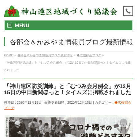
MENU
各部会＆かみやま情報員ブログ最新情報
HOME
»
各部会＆かみやま情報員ブログ最新情報
»
◆広報部会ブログ
»
「神山連区防災訓練」と「むつみ会月例会」が12月15日の中日新聞ほっと！タイムズに掲載
されました
「神山連区防災訓練」と「むつみ会月例会」が12月
15日の中日新聞ほっと！タイムズに掲載されました
投稿日 : 2020年12月15日
最終更新日時 : 2020年12月15日
カテゴリー :
◆広報部会
ブログ