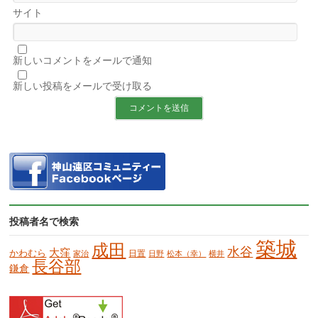
サイト
新しいコメントをメールで通知
新しい投稿をメールで受け取る
投稿者名で検索
築城
成田
水谷
大窪
かわむら
日置
家治
日野
松本（幸）
横井
長谷部
鎌倉