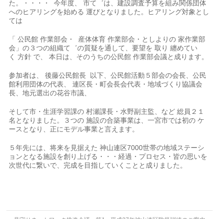
た。・・・・ 今年度、 市て゛は、建設調査予算を組み関係団体
へのヒアリングを始める 運びとなりました。ヒアリング対象とし
ては
「 公民館 作業部会・ 産体体育 作業部会・としよりの 家作業部
会」の３つの組織て゛の質疑を通して、要望を 取り 纏めてい
く 方針 で、 本日は、そのうちの公民館 作業部会議と成ります。
参加者は、 後藤公民館長 以下、公民館活動５部会の会長、公民
館利用団体の代表、 連区長・町会長会代表・地域づくり協議会
長、地元選出の花谷市議、
そして市・生涯学習課の 村瀬課長・水野副主監、など 総員２１
名となりました。３つの 施設の合築事業は、一宮市では初の ケ
ースとなり、正にモデル事業と言えます。
５年先には、将来を見据えた 神山連区7000世帯の地域ステーシ
ョンとなる施設を創り上げる・・・経過・プロセス・皆の思いを
次世代に繋いで、完成を目指していくことと成りました。