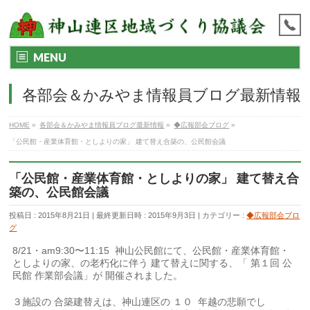
MENU
各部会＆かみやま情報員ブログ最新情報
HOME
»
各部会＆かみやま情報員ブログ最新情報
»
◆広報部会ブログ
»
「公民館・産業体育館・としよりの家」 建て替え合築の、公民館会議
「公民館・産業体育館・としよりの家」 建て替え合
築の、公民館会議
投稿日 : 2015年8月21日
最終更新日時 : 2015年9月3日
カテゴリー :
◆広報部会ブロ
グ
8/21・am9:30〜11:15 神山公民館にて、公民館・産業体育館・
としよりの家、の老朽化に伴う 建て替えに関する、「 第１回 公
民館 作業部会議」が 開催されました。
３施設の 合築建替えは、神山連区の １０ 年越の悲願でし