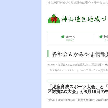
神山連区地域づくり協議会は安心・安全なま
ホーム
地
HOME
Ｃ
各部会＆かみやま情報
HOME
»
各部会＆かみやま情報員ブログ最新情報
»
◆
「児童育成スポーツ大会」と「神山老連カラオケ交流会
「児童育成スポーツ大会」と
区対抗GG大会」が8月15日
投稿日 : 2018年8月15日
最終更新日時 : 2018年8