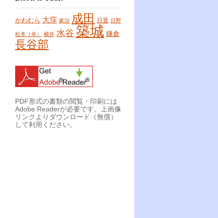
成田
大窪
かわむら
日置
家治
日野
築城
水谷
鎌倉
松本（幸）
横井
長谷部
PDF形式の書類の閲覧・印刷には
Adobe Readerが必要です。上画像
リンクよりダウンロード（無償）
して利用ください。