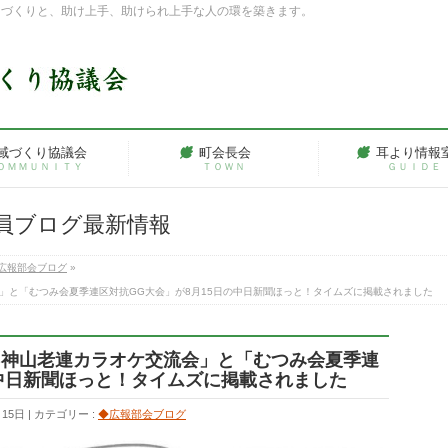
ちづくりと、助け上手、助けられ上手な人の環を築きます。
域づくり協議会
町会長会
耳より情報
ＯＭＭＵＮＩＴＹ
ＴＯＷＮ
ＧＵＩＤＥ
員ブログ最新情報
広報部会ブログ
»
」と「むつみ会夏季連区対抗GG大会」が8月15日の中日新聞ほっと！タイムズに掲載されました
「神山老連カラオケ交流会」と「むつみ会夏季連
の中日新聞ほっと！タイムズに掲載されました
月15日
カテゴリー :
◆広報部会ブログ