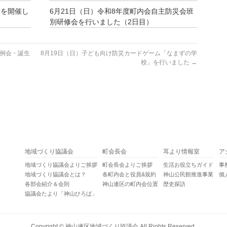
会を開催し
6月21日（日）令和8年度町内会自主防災会班
別研修会を行いました（2日目）
月例会・誕生
8月19日（日）子ども向け防災カードゲーム「なまずの学
校」を行いました
→
地域づくり協議会
町会長会
耳より情報室
ア
地域づくり協議会よりご挨拶
町会長会よりご挨拶
生活お役立ちガイド
事
地域づくり協議会とは？
各町内会と役員&規約
神山公民館推進事業
個
各部会紹介＆会則
神山連区の町内会位置
歴史探訪
協議会たより「神山ひろば」
Copyright ©
神山連区地域づくり協議会
All Rights Reserved.