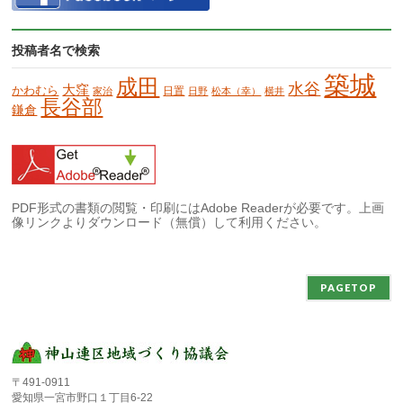
投稿者名で検索
築城
成田
水谷
大窪
かわむら
日置
家治
日野
松本（幸）
横井
長谷部
鎌倉
PDF形式の書類の閲覧・印刷にはAdobe Readerが必要です。上画
像リンクよりダウンロード（無償）して利用ください。
PAGETOP
〒491-0911
愛知県一宮市野口１丁目6-22