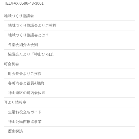
TEL/FAX 0586-43-3001
地域づくり協議会
地域づくり協議会よりご挨拶
地域づくり協議会とは？
各部会紹介＆会則
協議会たより「神山ひろば」
町会長会
町会長会よりご挨拶
各町内会と役員&規約
神山連区の町内会位置
耳より情報室
生活お役立ちガイド
神山公民館推進事業
歴史探訪