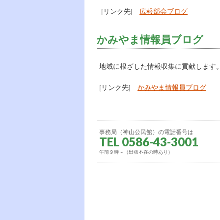
[リンク先]
広報部会ブログ
かみやま情報員ブログ
地域に根ざした情報収集に貢献します
[リンク先]
かみやま情報員ブログ
事務局（神山公民館）の電話番号は
TEL 0586-43-3001
午前９時～（出張不在の時あり）