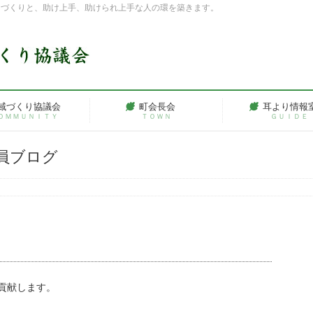
ちづくりと、助け上手、助けられ上手な人の環を築きます。
域づくり協議会
町会長会
耳より情報
ＯＭＭＵＮＩＴＹ
ＴＯＷＮ
ＧＵＩＤＥ
員ブログ
貢献します。