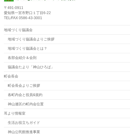
〒491-0911
愛知県一宮市野口１丁目6-22
TEL/FAX 0586-43-3001
地域づくり協議会
地域づくり協議会よりご挨拶
地域づくり協議会とは？
各部会紹介＆会則
協議会たより「神山ひろば」
町会長会
町会長会よりご挨拶
各町内会と役員&規約
神山連区の町内会位置
耳より情報室
生活お役立ちガイド
神山公民館推進事業