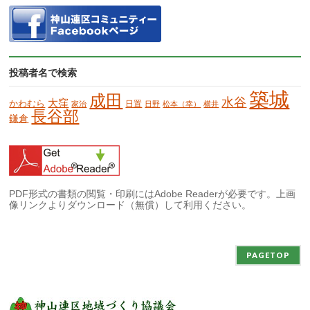
投稿者名で検索
築城
成田
水谷
大窪
かわむら
日置
家治
日野
松本（幸）
横井
長谷部
鎌倉
PDF形式の書類の閲覧・印刷にはAdobe Readerが必要です。上画
像リンクよりダウンロード（無償）して利用ください。
PAGETOP