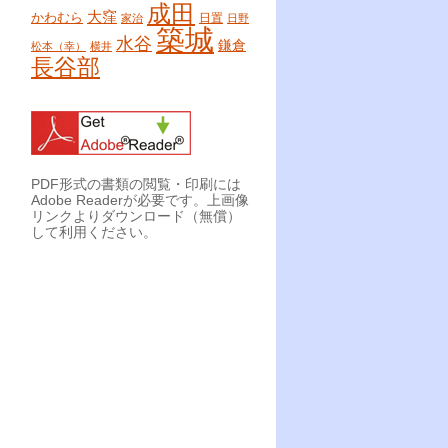
成田
大窪
かわむら
日置
家治
日野
築城
水谷
鎌倉
松本（幸）
横井
長谷部
PDF形式の書類の閲覧・印刷には
Adobe Readerが必要です。上画像
リンクよりダウンロード（無償）
して利用ください。