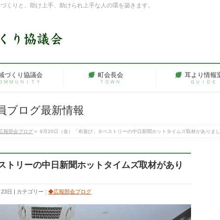
ちづくりと、助け上手、助けられ上手な人の環を築きます。
域づくり協議会
町会長会
耳より情報
ＯＭＭＵＮＩＴＹ
ＴＯＷＮ
ＧＵＩＤＥ
員ブログ最新情報
広報部会ブログ
»
9月20日（金）「布遊び」タペストリーの中日新聞ホットタイムズ取材がありま
ペストリーの中日新聞ホットタイムズ取材があり
月23日
カテゴリー :
◆広報部会ブログ