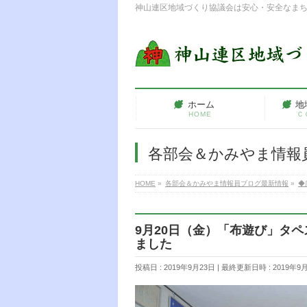
神山連区地域づくり協議会は安心・安全なま
ホーム
地
HOME
Ｃ
各部会＆かみやま情報
HOME
»
各部会＆かみやま情報員ブログ最新情報
»
◆
9月20日（金）「布遊び」タ
ました
投稿日 : 2019年9月23日
最終更新日時 : 2019年9