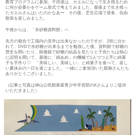
教育ブログラムに参加。子供達は、カエルになって生き残るため
に何が必要かをゲーム形式で考えてみました。最後まで生き残っ
たカエルさんはいたのかなあ〜 その後、芝生広場で昼食、自由
散策を楽しみました。
午後からは、「氷砂糖資料館」へ
先方の都合で工場内の見学は出来なかったのですが、2班に分か
れて、DVDで氷砂糖が出来るまでを勉強した後、資料館で砂糖の
歴史を聞いたり、顕微鏡で砂糖の結晶を見たりと子供たちは熱心
に説明を聞いて、最後に「綿あめ」の機械で1人づつ上手に綿菓
子を手作り♡ 「美味しい、美味しい」と綿菓子を食べて、楽し
い夏休みの一日を過ごました。 一緒にご参加頂いた親御さんたち
ありがとうございました。
（記事と写真は神山公民館家庭青少年学習部のKさんよりご提供
いただきました）