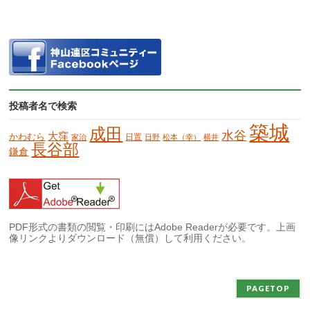
投稿者名で検索
築城
成田
水谷
大窪
かわむら
日置
家治
日野
松本（幸）
横井
長谷部
鎌倉
PDF形式の書類の閲覧・印刷にはAdobe Readerが必要です。上画
像リンクよりダウンロード（無償）して利用ください。
PAGETOP