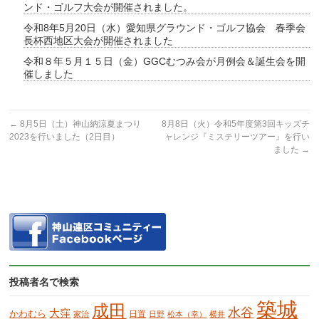
ンド・ゴルフ大会が開催されました。
令和8年5月20日（水）愛知県グラウンド・ゴルフ協会 春季会
長杯西地区大会が開催されました
令和８年５月１５日（金）GGCむつみ会が月例会＆誕生会を開
催しました
←
8月5日（土）神山納涼夏まつり
8月8日（火）令和5年度第3回キッズチ
2023を行いました（2日目）
ャレンジ『ミステリーツアー』を行い
ました
→
投稿者名で検索
築城
成田
水谷
大窪
かわむら
日置
家治
日野
松本（幸）
横井