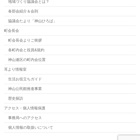
地域づくり協議会とは？
各部会紹介＆会則
協議会たより「神山ひろば」
町会長会
町会長会よりご挨拶
各町内会と役員&規約
神山連区の町内会位置
耳より情報室
生活お役立ちガイド
神山公民館推進事業
歴史探訪
アクセス・個人情報保護
事務局へのアクセス
個人情報の取扱いについて