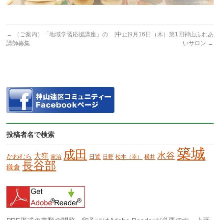
←
（ご案内）「地域学習応援講座」の
[中止]9月16日（木）第1回神山ふれあ
講師募集
いサロン
→
投稿者名で検索
築城
成田
水谷
大窪
かわむら
日置
家治
日野
松本（幸）
横井
長谷部
鎌倉