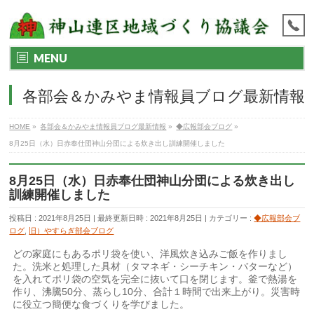
MENU
各部会＆かみやま情報員ブログ最新情報
HOME
»
各部会＆かみやま情報員ブログ最新情報
»
◆広報部会ブログ
»
8月25日（水）日赤奉仕団神山分団による炊き出し訓練開催しました
8月25日（水）日赤奉仕団神山分団による炊き出し
訓練開催しました
投稿日 : 2021年8月25日
最終更新日時 : 2021年8月25日
カテゴリー :
◆広報部会ブ
ログ
,
旧）やすらぎ部会ブログ
どの家庭にもあるポリ袋を使い、洋風炊き込みご飯を作りまし
た。洗米と処理した具材（タマネギ・シーチキン・バターなど）
を入れてポリ袋の空気を完全に抜いて口を閉じます。釜で熱湯を
作り、沸騰50分、蒸らし10分、合計１時間で出来上がり。災害時
に役立つ簡便な食づくりを学びました。