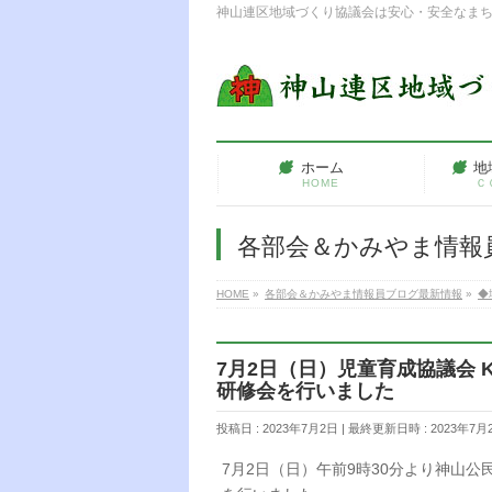
神山連区地域づくり協議会は安心・安全なま
ホーム
地
HOME
Ｃ
各部会＆かみやま情報
HOME
»
各部会＆かみやま情報員ブログ最新情報
»
◆
7月2日（日）児童育成協議会 
研修会を行いました
投稿日 : 2023年7月2日
最終更新日時 : 2023年7月
7月2日（日）午前9時30分より神山公