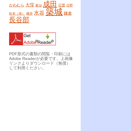
成田
大窪
かわむら
日置
家治
日野
築城
水谷
鎌倉
松本（幸）
横井
長谷部
PDF形式の書類の閲覧・印刷には
Adobe Readerが必要です。上画像
リンクよりダウンロード（無償）
して利用ください。