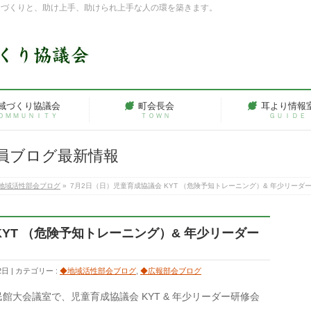
ちづくりと、助け上手、助けられ上手な人の環を築きます。
域づくり協議会
町会長会
耳より情報
ＯＭＭＵＮＩＴＹ
ＴＯＷＮ
ＧＵＩＤＥ
員ブログ最新情報
地域活性部会ブログ
»
7月2日（日）児童育成協議会 KYT （危険予知トレーニング）& 年少リーダ
KYT （危険予知トレーニング）& 年少リーダー
2日
カテゴリー :
◆地域活性部会ブログ
,
◆広報部会ブログ
民館大会議室で、児童育成協議会 KYT & 年少リーダー研修会