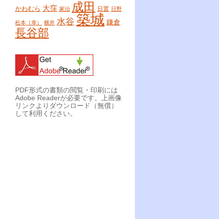
成田
大窪
かわむら
日置
家治
日野
築城
水谷
鎌倉
松本（幸）
横井
長谷部
PDF形式の書類の閲覧・印刷には
Adobe Readerが必要です。上画像
リンクよりダウンロード（無償）
して利用ください。