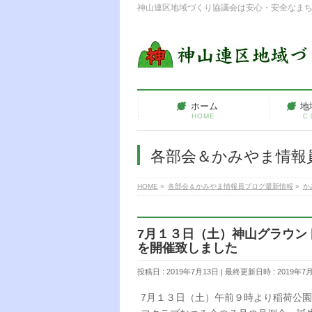
神山連区地域づくり協議会は安心・安全なま
ホーム
地
HOME
Ｃ
各部会＆かみやま情報
HOME
»
各部会＆かみやま情報員ブログ最新情報
»
か
7月１３日（土）神山グラウン
を開催致しました
投稿日 : 2019年7月13日
最終更新日時 : 2019年7
7月１３日（土）午前９時より稲荷公