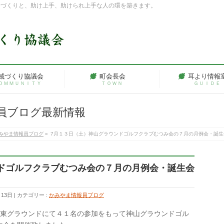
ちづくりと、助け上手、助けられ上手な人の環を築きます。
域づくり協議会
町会長会
耳より情報
ＯＭＭＵＮＩＴＹ
ＴＯＷＮ
ＧＵＩＤＥ
員ブログ最新情報
みやま情報員ブログ
»
7月１３日（土）神山グラウンドゴルフクラブむつみ会の７月の月例会・誕生
ドゴルフクラブむつみ会の７月の月例会・誕生会
月13日
カテゴリー :
かみやま情報員ブログ
園東グラウンドにて４１名の参加をもって神山グラウンドゴル