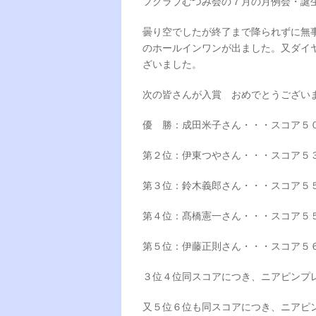
フクラブむつみ会の７月の月例会・誕
曇り空でしたが終了まで降られずに無
のホールインワンが出ました。又ダイ
ざいました。
次の皆さんが入賞 おめでとうございまし
優 勝：成田米子さん・・・スコア５
第２位：伊東つやさん・・・スコア５
第３位：鈴木義郎さん・・・スコア５
第４位：髙橋憲一さん・・・スコア５
第５位：伊藤正則さん・・・スコア５
３位４位同スコアにつき、ニアピンプ
又５位６位も同スコアにつき、ニアピ