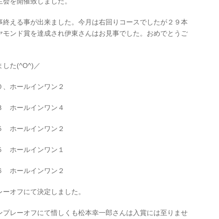
生会を開催致しました。
事終える事が出来ました。今月は右回りコースでしたが２９本
ヤモンド賞を達成され伊東さんはお見事でした。おめでとうご
た(^O^)／
０、ホールインワン２
３ ホールインワン４
５ ホールインワン２
５ ホールインワン１
６ ホールインワン２
レーオフにて決定しました。
ンプレーオフにて惜しくも松本幸一郎さんは入賞には至りませ