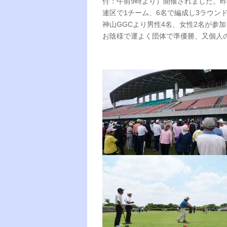
付：午前9時より）開催されました。昨
連区で1チーム、6名で編成し3ラウン
神山GGCより男性4名、女性2名が参
お陰様で運よく団体で準優勝、又個人