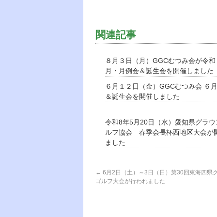
関連記事
８月３日（月）GGCむつみ会が令和
月・月例会＆誕生会を開催しました
６月１２日（金）GGCむつみ会 ６
＆誕生会を開催しました
令和8年5月20日（水）愛知県グラ
ルフ協会 春季会長杯西地区大会が
ました
←
6月2日（土）～3日（日）第30回東海四県
ゴルフ大会が行われました