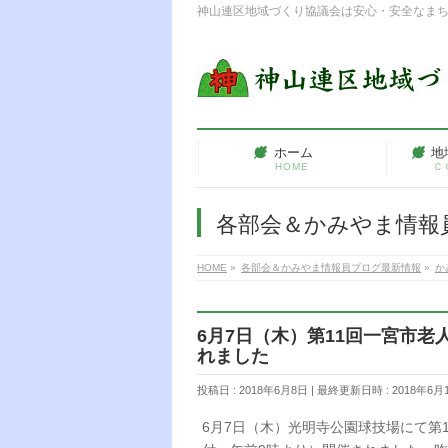
神山連区地域づくり協議会は安心・安全なま
ホーム
地
HOME
Ｃ
各部会＆かみやま情報
HOME
»
各部会＆かみやま情報員ブログ最新情報
»
か
6月7日（木）第11回一宮市
れました
投稿日 : 2018年6月8日
最終更新日時 : 2018年6月
6月7日（木）光明寺公園球技場にて第