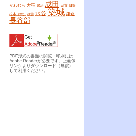
成田
大窪
かわむら
日置
家治
日野
築城
水谷
鎌倉
松本（幸）
横井
長谷部
PDF形式の書類の閲覧・印刷には
Adobe Readerが必要です。上画像
リンクよりダウンロード（無償）
して利用ください。