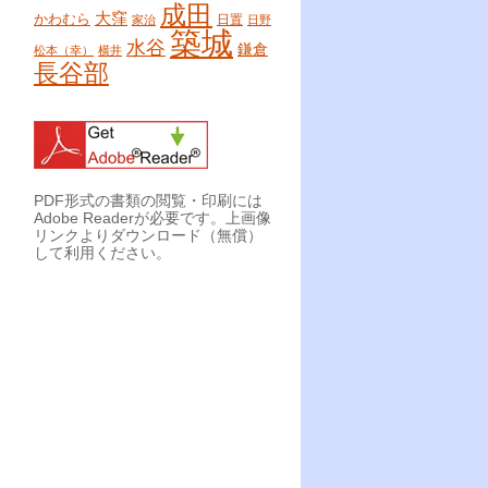
成田
大窪
かわむら
日置
家治
日野
築城
水谷
鎌倉
松本（幸）
横井
長谷部
PDF形式の書類の閲覧・印刷には
Adobe Readerが必要です。上画像
リンクよりダウンロード（無償）
して利用ください。