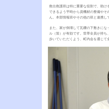
救出救護班は特に重要な役割で、助け
できるよう平時から資機材の整備やそ
ん。本部情報班やその他の班と連携し
また、家が倒壊して瓦礫の下敷きにな
ル（笛）が有効です。世帯全員が持ち
歩いていただくよう、町内会を通じて