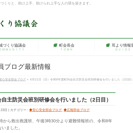
ちづくりと、助け上手、助けられ上手な人の環を築きます。
域づくり協議会
町会長会
耳より情報
ＯＭＭＵＮＩＴＹ
ＴＯＷＮ
ＧＵＩＤＥ
員ブログ最新情報
安心安全部会ブログ
»
6月21日（日）令和8年度町内会自主防災会班別研修会を行いました（2日目
内会自主防災会班別研修会を行いました（2日目）
月23日
カテゴリー :
◆安心安全部会ブログ
,
◆広報部会ブログ
1時から救出救護班、午後3時30分より避難情報班の、令和8年
ないました。