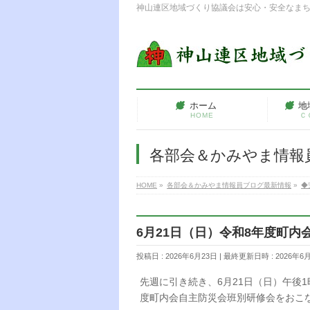
神山連区地域づくり協議会は安心・安全なま
ホーム
地
HOME
Ｃ
各部会＆かみやま情報
HOME
»
各部会＆かみやま情報員ブログ最新情報
»
◆
6月21日（日）令和8年度町
投稿日 : 2026年6月23日
最終更新日時 : 2026年6
先週に引き続き、6月21日（日）午後
度町内会自主防災会班別研修会をおこ