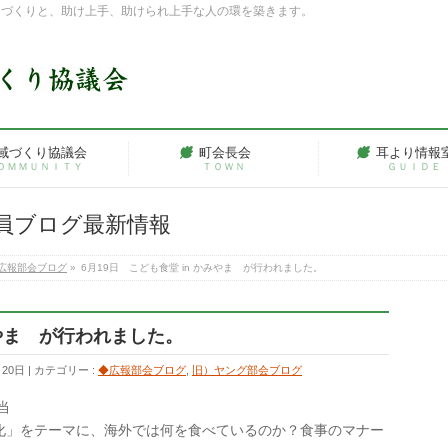
ちづくりと、助け上手、助けられ上手な人の環を築きます。
域づくり協議会
町会長会
耳より情報
ＯＭＭＵＮＩＴＹ
ＴＯＷＮ
ＧＵＩＤＥ
員ブログ最新情報
広報部会ブログ
»
6月19日 こども食堂 in かみやま が行われました。
みやま が行われました。
月20日
カテゴリー :
◆広報部会ブログ
,
旧）ヤング部会ブログ
当
化」をテーマに、海外では何を食べているのか？食事のマナー