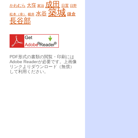
成田
大窪
かわむら
日置
家治
日野
築城
水谷
鎌倉
松本（幸）
横井
長谷部
PDF形式の書類の閲覧・印刷には
Adobe Readerが必要です。上画像
リンクよりダウンロード（無償）
して利用ください。