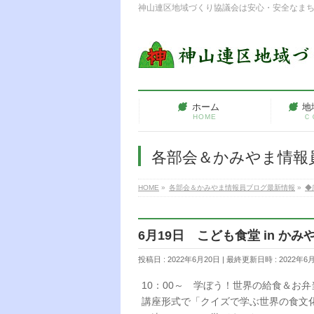
神山連区地域づくり協議会は安心・安全なま
ホーム
地
HOME
Ｃ
各部会＆かみやま情報
HOME
»
各部会＆かみやま情報員ブログ最新情報
»
◆
6月19日 こども食堂 in か
投稿日 : 2022年6月20日
最終更新日時 : 2022年6
10：00～ 学ぼう！世界の給食＆お弁
講座形式で「クイズで学ぶ世界の食文