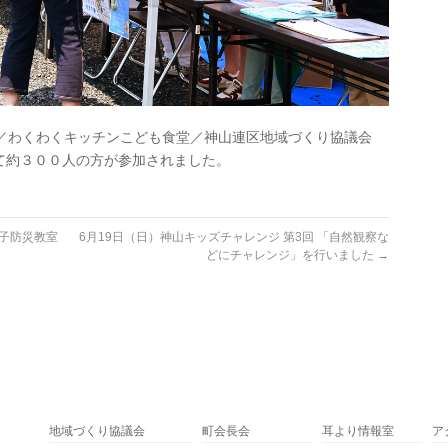
部／わくわくキッチンこども食堂／神山連区地域づくり協議会
て約３００人の方が参加されました。
親子防災教室
6月19日（日）神山キッズチャレンジ 第3回 「自然観察な
どにチャレンジ」を行いました
→
地域づくり協議会
町会長会
耳より情報室
ア