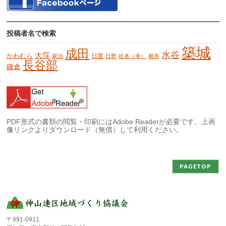
投稿者名で検索
築城
成田
水谷
大窪
かわむら
日置
家治
日野
松本（幸）
横井
長谷部
鎌倉
PDF形式の書類の閲覧・印刷にはAdobe Readerが必要です。上画
像リンクよりダウンロード（無償）して利用ください。
PAGETOP
〒491-0911