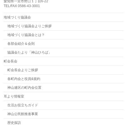
愛知県一宮市野口１丁目6-22
TEL/FAX 0586-43-3001
地域づくり協議会
地域づくり協議会よりご挨拶
地域づくり協議会とは？
各部会紹介＆会則
協議会たより「神山ひろば」
町会長会
町会長会よりご挨拶
各町内会と役員&規約
神山連区の町内会位置
耳より情報室
生活お役立ちガイド
神山公民館推進事業
歴史探訪