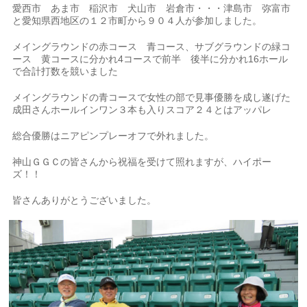
愛西市 あま市 稲沢市 犬山市 岩倉市・・・津島市 弥富市
と愛知県西地区の１２市町から９０４人が参加しました。
メイングラウンドの赤コース 青コース、サブグラウンドの緑コ
ース 黄コースに分かれ4コースで前半 後半に分かれ16ホール
で合計打数を競いました
メイングラウンドの青コースで女性の部で見事優勝を成し遂げた
成田さんホールインワン３本も入りスコア２４とはアッパレ
総合優勝はニアピンプレーオフで外れました。
神山ＧＧＣの皆さんから祝福を受けて照れますが、ハイポー
ズ！！
皆さんありがとうございました。