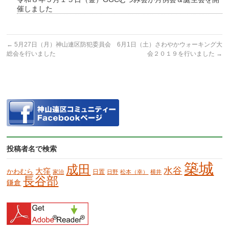
催しました
←
5月27日（月）神山連区防犯委員会
6月1日（土）さわやかウォーキング大
総会を行いました
会２０１９を行いました
→
投稿者名で検索
築城
成田
水谷
大窪
かわむら
日置
家治
日野
松本（幸）
横井
長谷部
鎌倉