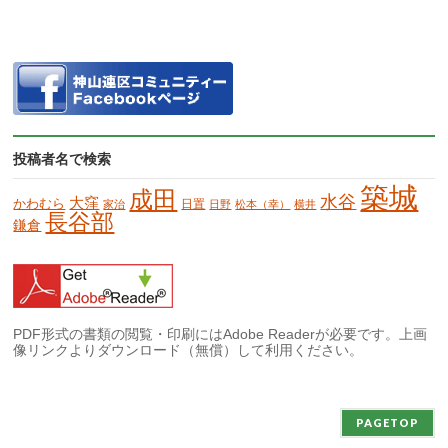
投稿者名で検索
築城
成田
水谷
大窪
かわむら
日置
家治
日野
松本（幸）
横井
長谷部
鎌倉
PDF形式の書類の閲覧・印刷にはAdobe Readerが必要です。上画
像リンクよりダウンロード（無償）して利用ください。
PAGETOP