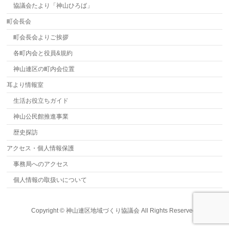
協議会たより「神山ひろば」
町会長会
町会長会よりご挨拶
各町内会と役員&規約
神山連区の町内会位置
耳より情報室
生活お役立ちガイド
神山公民館推進事業
歴史探訪
アクセス・個人情報保護
事務局へのアクセス
個人情報の取扱いについて
Copyright ©
神山連区地域づくり協議会
All Rights Reserved.