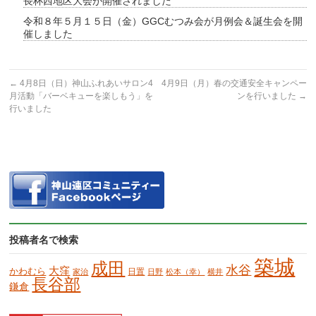
長杯西地区大会が開催されました
令和８年５月１５日（金）GGCむつみ会が月例会＆誕生会を開
催しました
←
4月8日（日）神山ふれあいサロン4
4月9日（月）春の交通安全キャンペー
月活動「バーベキューを楽しもう」を
ンを行いました
→
行いました
投稿者名で検索
築城
成田
水谷
大窪
かわむら
日置
家治
日野
松本（幸）
横井
長谷部
鎌倉