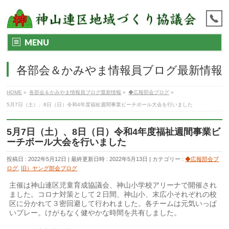
MENU
各部会＆かみやま情報員ブログ最新情報
HOME
»
各部会＆かみやま情報員ブログ最新情報
»
◆広報部会ブログ
»
5月7日（土）、8日（日）令和4年度福祉週間事業ビーチボール大会を行いました
5月7日（土）、8日（日）令和4年度福祉週間事業ビ
ーチボール大会を行いました
投稿日 : 2022年5月12日
最終更新日時 : 2022年5月13日
カテゴリー :
◆広報部会ブ
ログ
,
旧）ヤング部会ブログ
主催は神山連区児童育成協議会、神山小学校アリーナで開催され
ました。コロナ対策として２日間、神山小、末広小それぞれの校
区に分かれて３密回避して行われました。各チームは元気いっぱ
いプレー。けがもなく健やかな時間を共有しました。