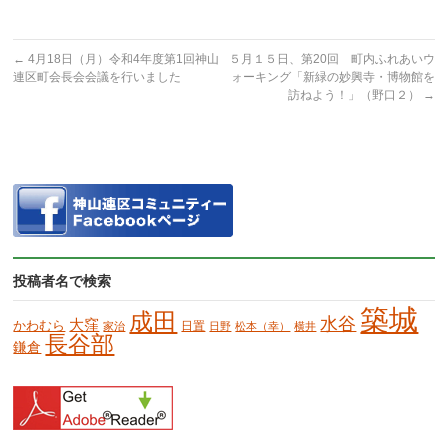
←
4月18日（月）令和4年度第1回神山
５月１５日、第20回 町内ふれあいウ
連区町会長会会議を行いました
ォーキング「新緑の妙興寺・博物館を
訪ねよう！」（野口２）
→
投稿者名で検索
築城
成田
水谷
大窪
かわむら
日置
家治
日野
松本（幸）
横井
長谷部
鎌倉