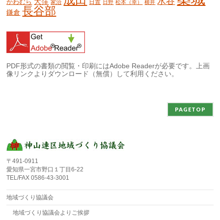
水谷
大窪
かわむら
日置
家治
日野
松本（幸）
横井
長谷部
鎌倉
PDF形式の書類の閲覧・印刷にはAdobe Readerが必要です。上画
像リンクよりダウンロード（無償）して利用ください。
PAGETOP
〒491-0911
愛知県一宮市野口１丁目6-22
TEL/FAX 0586-43-3001
地域づくり協議会
地域づくり協議会よりご挨拶