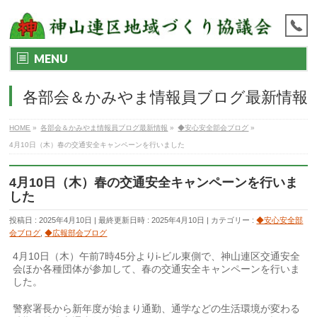
MENU
各部会＆かみやま情報員ブログ最新情報
HOME
»
各部会＆かみやま情報員ブログ最新情報
»
◆安心安全部会ブログ
»
4月10日（木）春の交通安全キャンペーンを行いました
4月10日（木）春の交通安全キャンペーンを行いま
した
投稿日 : 2025年4月10日
最終更新日時 : 2025年4月10日
カテゴリー :
◆安心安全部
会ブログ
,
◆広報部会ブログ
4月10日（木）午前7時45分よりi-ビル東側で、神山連区交通安全
会ほか各種団体が参加して、春の交通安全キャンペーンを行いま
した。
警察署長から新年度が始まり通勤、通学などの生活環境が変わる