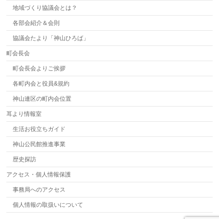
地域づくり協議会とは？
各部会紹介＆会則
協議会たより「神山ひろば」
町会長会
町会長会よりご挨拶
各町内会と役員&規約
神山連区の町内会位置
耳より情報室
生活お役立ちガイド
神山公民館推進事業
歴史探訪
アクセス・個人情報保護
事務局へのアクセス
個人情報の取扱いについて