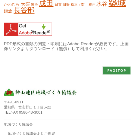
築城
成田
水谷
大窪
かわむら
日置
家治
日野
松本（幸）
横井
長谷部
鎌倉
PDF形式の書類の閲覧・印刷にはAdobe Readerが必要です。上画
像リンクよりダウンロード（無償）して利用ください。
PAGETOP
〒491-0911
愛知県一宮市野口１丁目6-22
TEL/FAX 0586-43-3001
地域づくり協議会
地域づくり協議会よりご挨拶