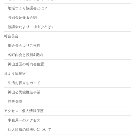
地域づくり協議会とは？
各部会紹介＆会則
協議会たより「神山ひろば」
町会長会
町会長会よりご挨拶
各町内会と役員&規約
神山連区の町内会位置
耳より情報室
生活お役立ちガイド
神山公民館推進事業
歴史探訪
アクセス・個人情報保護
事務局へのアクセス
個人情報の取扱いについて