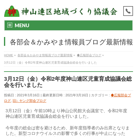
MENU
各部会＆かみやま情報員ブログ最新情報
HOME
»
各部会＆かみやま情報員ブログ最新情報
»
◆広報部会ブログ
»
3月12日（金）令和2年度神山連区児童育成協議会総会を行いました
3月12日（金）令和2年度神山連区児童育成協議会総
会を行いました
投稿日 : 2021年3月16日
最終更新日時 : 2021年3月16日
カテゴリー :
◆広報部会ブ
ログ
,
旧）ヤング部会ブログ
3月12日（金）午前10時より神山公民館大会議室で、令和2年度
神山連区児童育成協議会総会を行いました。
今年度の総会は密を避けるため、新年度指導者のみ出席となりま
した。新型コロナウイルスの影響で多くの行事が中止になった