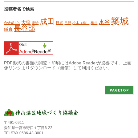
投稿者名で検索
築城
成田
水谷
大窪
かわむら
日置
家治
日野
松本（幸）
横井
長谷部
鎌倉
PDF形式の書類の閲覧・印刷にはAdobe Readerが必要です。上画
像リンクよりダウンロード（無償）して利用ください。
PAGETOP
〒491-0911
愛知県一宮市野口１丁目6-22
TEL/FAX 0586-43-3001