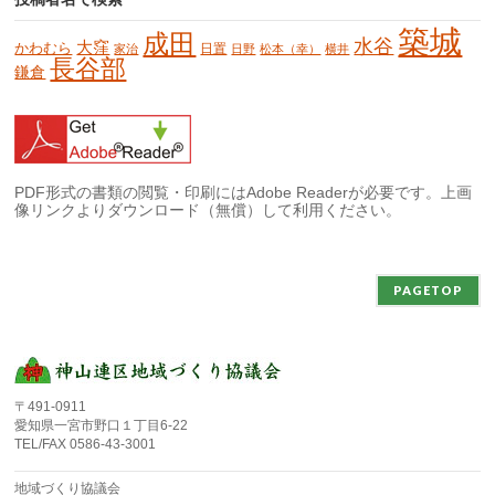
築城
成田
水谷
大窪
かわむら
日置
家治
日野
松本（幸）
横井
長谷部
鎌倉
PDF形式の書類の閲覧・印刷にはAdobe Readerが必要です。上画
像リンクよりダウンロード（無償）して利用ください。
PAGETOP
〒491-0911
愛知県一宮市野口１丁目6-22
TEL/FAX 0586-43-3001
地域づくり協議会