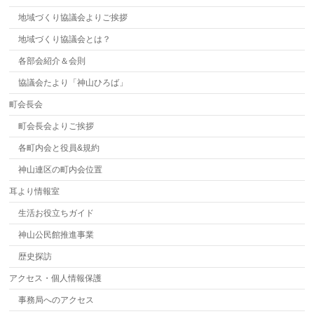
地域づくり協議会よりご挨拶
地域づくり協議会とは？
各部会紹介＆会則
協議会たより「神山ひろば」
町会長会
町会長会よりご挨拶
各町内会と役員&規約
神山連区の町内会位置
耳より情報室
生活お役立ちガイド
神山公民館推進事業
歴史探訪
アクセス・個人情報保護
事務局へのアクセス