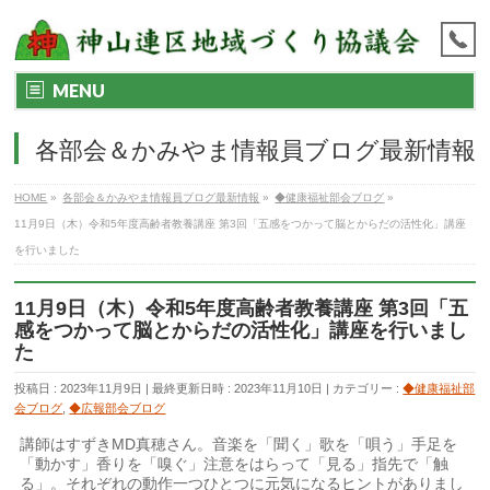
MENU
各部会＆かみやま情報員ブログ最新情報
HOME
»
各部会＆かみやま情報員ブログ最新情報
»
◆健康福祉部会ブログ
»
11月9日（木）令和5年度高齢者教養講座 第3回「五感をつかって脳とからだの活性化」講座
を行いました
11月9日（木）令和5年度高齢者教養講座 第3回「五
感をつかって脳とからだの活性化」講座を行いまし
た
投稿日 : 2023年11月9日
最終更新日時 : 2023年11月10日
カテゴリー :
◆健康福祉部
会ブログ
,
◆広報部会ブログ
講師はすずきMD真穂さん。音楽を「聞く」歌を「唄う」手足を
「動かす」香りを「嗅ぐ」注意をはらって「見る」指先で「触
る」。それぞれの動作一つひとつに元気になるヒントがありまし