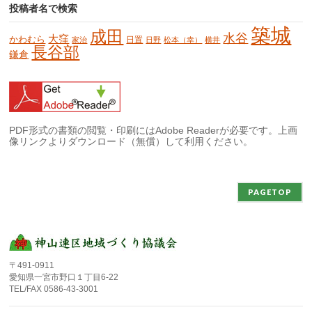
投稿者名で検索
築城
成田
水谷
大窪
かわむら
日置
家治
日野
松本（幸）
横井
長谷部
鎌倉
PDF形式の書類の閲覧・印刷にはAdobe Readerが必要です。上画
像リンクよりダウンロード（無償）して利用ください。
PAGETOP
〒491-0911
愛知県一宮市野口１丁目6-22
TEL/FAX 0586-43-3001