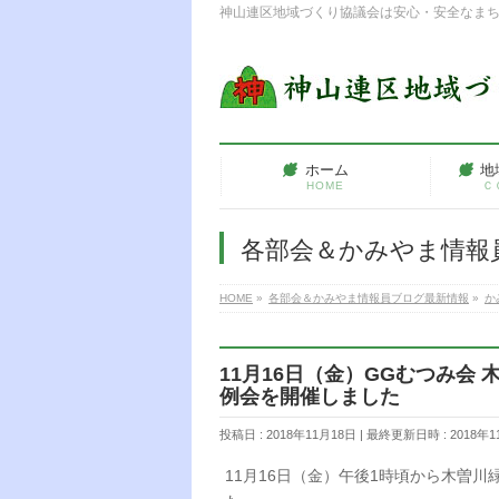
神山連区地域づくり協議会は安心・安全なま
ホーム
地
HOME
Ｃ
各部会＆かみやま情報
HOME
»
各部会＆かみやま情報員ブログ最新情報
»
か
11月16日（金）GGむつみ会
例会を開催しました
投稿日 : 2018年11月18日
最終更新日時 : 2018年1
11月16日（金）午後1時頃から木曽