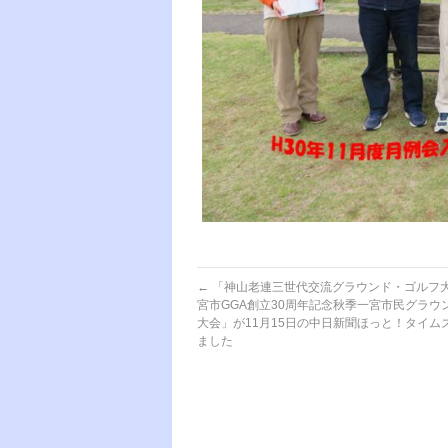
←
「神山老連三世代交流グラウンド・ゴルフ
宮市GGA創立30周年記念秋季一宮市民グラウ
大会」が11月15日の中日新聞ほっと！タイム
ました