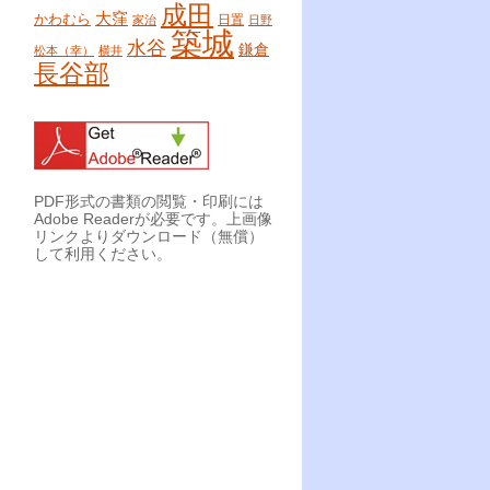
成田
大窪
かわむら
日置
家治
日野
築城
水谷
鎌倉
松本（幸）
横井
長谷部
PDF形式の書類の閲覧・印刷には
Adobe Readerが必要です。上画像
リンクよりダウンロード（無償）
して利用ください。