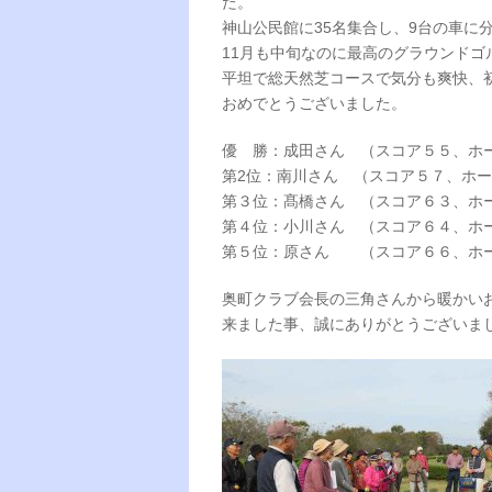
た。
神山公民館に35名集合し、9台の車に
11月も中旬なのに最高のグラウンドゴ
平坦で総天然芝コースで気分も爽快、
おめでとうございました。
優 勝：成田さん （スコア５５、ホ
第2位：南川さん （スコア５７、ホ
第３位：髙橋さん （スコア６３、ホ
第４位：小川さん （スコア６４、ホ
第５位：原さん （スコア６６、ホ
奥町クラブ会長の三角さんから暖かい
来ました事、誠にありがとうございま