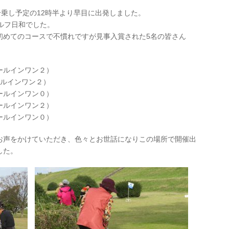
分乗し予定の12時半より早目に出発しました。
ルフ日和でした。
初めてのコースで不慣れですが見事入賞された5名の皆さん
ールインワン２）
ールインワン２）
ールインワン０）
ールインワン２）
ールインワン０）
お声をかけていただき、色々とお世話になりこの場所で開催出
した。