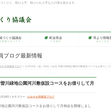
ちづくりと、助け上手、助けられ上手な人の環を築きます。
域づくり協議会
町会長会
耳より情報
ＯＭＭＵＮＩＴＹ
ＴＯＷＮ
ＧＵＩＤＥ
員ブログ最新情報
みやま情報員ブログ
»
11月16日（金）GGむつみ会 木曽川緑地公園河川敷仮設コースをお借りし
 木曽川緑地公園河川敷仮設コースをお借りして月
1月18日
カテゴリー :
かみやま情報員ブログ
川緑地公園河川敷仮設コースをお借りして月例会を開催しまし