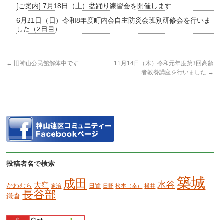
[ご案内] 7月18日（土）盆踊り練習会を開催します
6月21日（日）令和8年度町内会自主防災会班別研修会を行いま
した（2日目）
←
旧神山公民館解体中です
11月14日（木）令和元年度第3回高齢
者教養講座を行いました
→
投稿者名で検索
築城
成田
水谷
大窪
かわむら
日置
家治
日野
松本（幸）
横井
長谷部
鎌倉