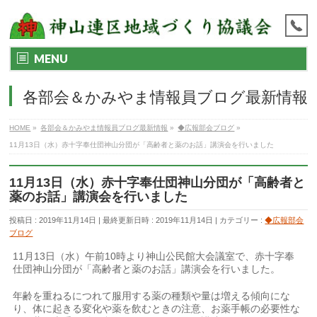
MENU
各部会＆かみやま情報員ブログ最新情報
HOME
»
各部会＆かみやま情報員ブログ最新情報
»
◆広報部会ブログ
»
11月13日（水）赤十字奉仕団神山分団が「高齢者と薬のお話」講演会を行いました
11月13日（水）赤十字奉仕団神山分団が「高齢者と
薬のお話」講演会を行いました
投稿日 : 2019年11月14日
最終更新日時 : 2019年11月14日
カテゴリー :
◆広報部会
ブログ
11月13日（水）午前10時より神山公民館大会議室で、赤十字奉
仕団神山分団が「高齢者と薬のお話」講演会を行いました。
年齢を重ねるにつれて服用する薬の種類や量は増える傾向にな
り、体に起きる変化や薬を飲むときの注意、お薬手帳の必要性な