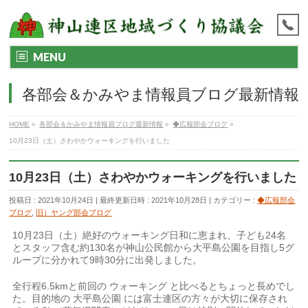
MENU
各部会＆かみやま情報員ブログ最新情報
HOME
»
各部会＆かみやま情報員ブログ最新情報
»
◆広報部会ブログ
»
10月23日（土）さわやかウォーキングを行いました
10月23日（土）さわやかウォーキングを行いました
投稿日 : 2021年10月24日
最終更新日時 : 2021年10月28日
カテゴリー :
◆広報部会
ブログ
,
旧）ヤング部会ブログ
10月23日（土）絶好のウォーキング日和に恵まれ、子ども24名
とスタッフ含む約130名が神山公民館から大平島公園を目指し5グ
ループに分かれて9時30分に出発しました。
全行程6.5kmと前回の ウォーキング と比べるとちょっと長めでし
た。目的地の 大平島公園 には富士連区の方々が大切に保存され