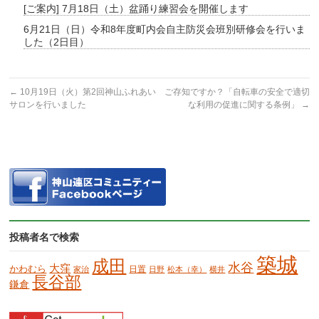
[ご案内] 7月18日（土）盆踊り練習会を開催します
6月21日（日）令和8年度町内会自主防災会班別研修会を行いま
した（2日目）
←
10月19日（火）第2回神山ふれあい
ご存知ですか？「自転車の安全で適切
サロンを行いました
な利用の促進に関する条例」
→
投稿者名で検索
築城
成田
水谷
大窪
かわむら
日置
家治
日野
松本（幸）
横井
長谷部
鎌倉