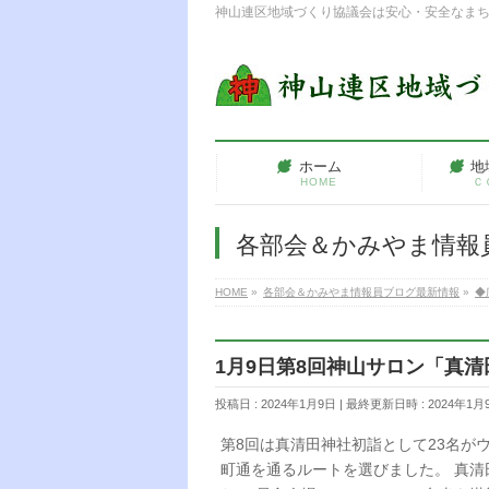
神山連区地域づくり協議会は安心・安全なま
ホーム
地
HOME
Ｃ
各部会＆かみやま情報
HOME
»
各部会＆かみやま情報員ブログ最新情報
»
◆
1月9日第8回神山サロン「真
投稿日 : 2024年1月9日
最終更新日時 : 2024年1月
第8回は真清田神社初詣として23名が
町通を通るルートを選びました。 真