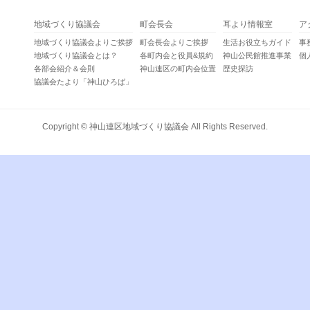
地域づくり協議会
町会長会
耳より情報室
ア
地域づくり協議会よりご挨拶
町会長会よりご挨拶
生活お役立ちガイド
事
地域づくり協議会とは？
各町内会と役員&規約
神山公民館推進事業
個
各部会紹介＆会則
神山連区の町内会位置
歴史探訪
協議会たより「神山ひろば」
Copyright ©
神山連区地域づくり協議会
All Rights Reserved.