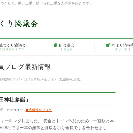
ちづくりと、助け上手、助けられ上手な人の環を築きます。
域づくり協議会
町会長会
耳より情報
ＯＭＭＵＮＩＴＹ
ＴＯＷＮ
ＧＵＩＤＥ
員ブログ最新情報
広報部会ブログ
»
1月9日第8回神山サロン「真清田神社参詣」
清田神社参詣」
9日
カテゴリー :
◆広報部会ブログ
ウォーキングしました。 安全とトイレ休憩のため、一宮駅と本
清田神社では一年の無事と健康を祈り全員で手を合わせまし