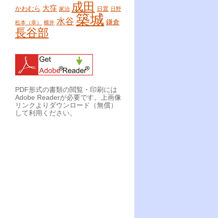
成田
大窪
かわむら
日置
家治
日野
築城
水谷
鎌倉
松本（幸）
横井
長谷部
PDF形式の書類の閲覧・印刷には
Adobe Readerが必要です。上画像
リンクよりダウンロード（無償）
して利用ください。