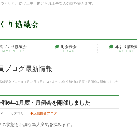
ちづくりと、助け上手、助けられ上手な人の環を築きます。
域づくり協議会
町会長会
耳より情報
ＯＭＭＵＮＩＴＹ
ＴＯＷＮ
ＧＵＩＤＥ
員ブログ最新情報
広報部会ブログ
»
1月22日（月）GGCむつみ会 令和6年1月度・月例会を開催しました
 令和6年1月度・月例会を開催しました
月23日
カテゴリー :
◆広報部会ブログ
ドの状態も不調な為大変気を揉みます。