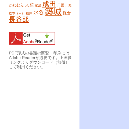
成田
大窪
かわむら
日置
家治
日野
築城
水谷
鎌倉
松本（幸）
横井
長谷部
PDF形式の書類の閲覧・印刷には
Adobe Readerが必要です。上画像
リンクよりダウンロード（無償）
して利用ください。