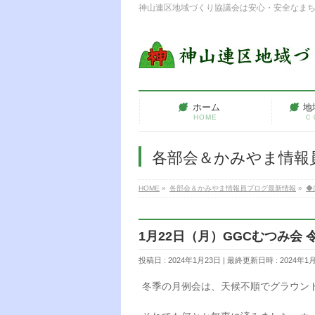
神山連区地域づくり協議会は安心・安全なま
ホーム
地
HOME
Ｃ
各部会＆かみやま情報
HOME
»
各部会＆かみやま情報員ブログ最新情報
»
◆
1月22日（月）GGCむつみ会
投稿日 : 2024年1月23日
最終更新日時 : 2024年1
冬季の月例会は、天候不順でグラウン