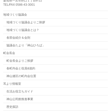
愛知県一宮市野口１丁目6-22
TEL/FAX 0586-43-3001
地域づくり協議会
地域づくり協議会よりご挨拶
地域づくり協議会とは？
各部会紹介＆会則
協議会たより「神山ひろば」
町会長会
町会長会よりご挨拶
各町内会と役員&規約
神山連区の町内会位置
耳より情報室
生活お役立ちガイド
神山公民館推進事業
歴史探訪