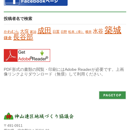
投稿者名で検索
築城
成田
水谷
大窪
かわむら
日置
家治
日野
松本（幸）
横井
長谷部
鎌倉
PDF形式の書類の閲覧・印刷にはAdobe Readerが必要です。上画
像リンクよりダウンロード（無償）して利用ください。
PAGETOP
〒491-0911