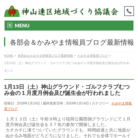
MENU
各部会＆かみやま情報員ブログ最新情報
HOME
»
各部会＆かみやま情報員ブログ最新情報
»
かみやま情報員ブログ
»
1月13日（土）神山グラウンド・ゴルフクラブむつみ会の１月度月例会及び誕生会が行われ
ました
1月13日（土）神山グラウンド・ゴルフクラブむつ
み会の１月度月例会及び誕生会が行われました
投稿日 : 2018年1月14日
最終更新日時 : 2018年1月14日
カテゴリー :
かみやま情報
員ブログ
１月１３日（土）午前９時より稲荷公園西側グラウンドにて１月
度月例会及び誕生会を３７名の参加で開催しました。
カチカチに凍てついていたグラウンドも、時間経過と共に地面が
ぬかるみ地面がどろどろになりました。それでも全体でホールイ