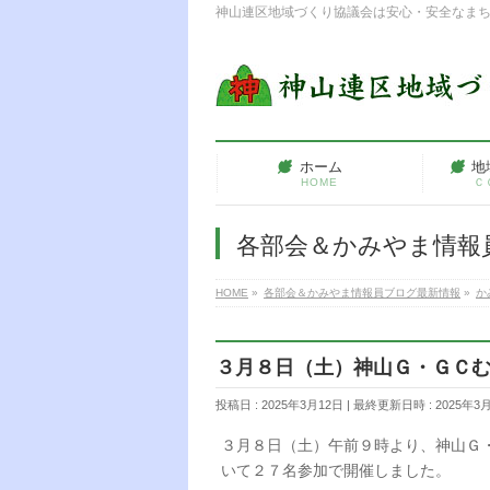
神山連区地域づくり協議会は安心・安全なま
ホーム
地
HOME
Ｃ
各部会＆かみやま情報
HOME
»
各部会＆かみやま情報員ブログ最新情報
»
か
３月８日（土）神山Ｇ・ＧＣ
投稿日 : 2025年3月12日
最終更新日時 : 2025年3
３月８日（土）午前９時より、神山Ｇ
いて２７名参加で開催しました。