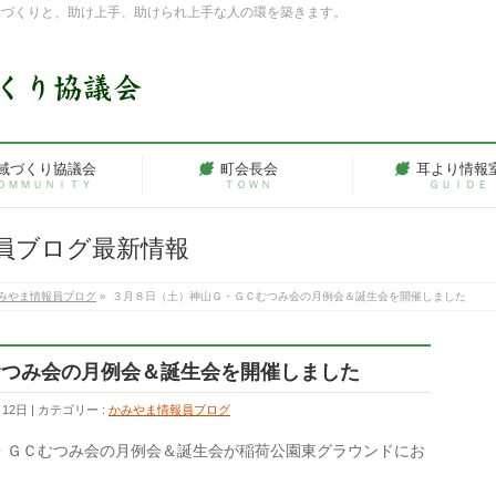
ちづくりと、助け上手、助けられ上手な人の環を築きます。
域づくり協議会
町会長会
耳より情報
ＯＭＭＵＮＩＴＹ
ＴＯＷＮ
ＧＵＩＤＥ
員ブログ最新情報
みやま情報員ブログ
»
３月８日（土）神山Ｇ・ＧＣむつみ会の月例会＆誕生会を開催しました
むつみ会の月例会＆誕生会を開催しました
月12日
カテゴリー :
かみやま情報員ブログ
・ＧＣむつみ会の月例会＆誕生会が稲荷公園東グラウンドにお