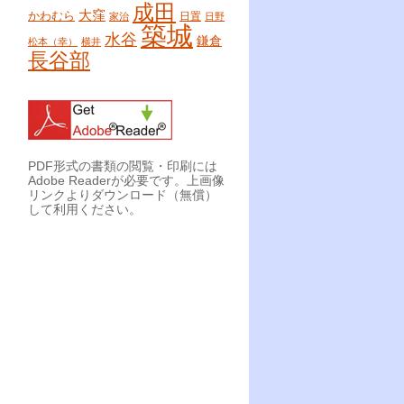
成田
大窪
かわむら
日置
家治
日野
築城
水谷
鎌倉
松本（幸）
横井
長谷部
PDF形式の書類の閲覧・印刷には
Adobe Readerが必要です。上画像
リンクよりダウンロード（無償）
して利用ください。