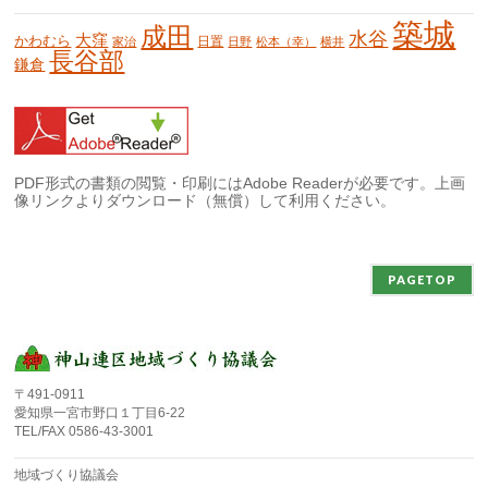
築城
成田
水谷
大窪
かわむら
日置
家治
日野
松本（幸）
横井
長谷部
鎌倉
PDF形式の書類の閲覧・印刷にはAdobe Readerが必要です。上画
像リンクよりダウンロード（無償）して利用ください。
PAGETOP
〒491-0911
愛知県一宮市野口１丁目6-22
TEL/FAX 0586-43-3001
地域づくり協議会