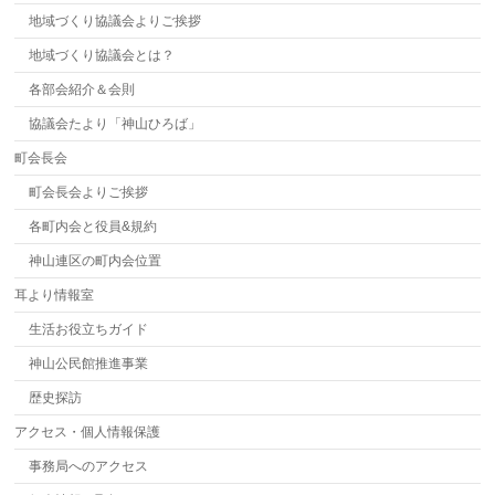
地域づくり協議会よりご挨拶
地域づくり協議会とは？
各部会紹介＆会則
協議会たより「神山ひろば」
町会長会
町会長会よりご挨拶
各町内会と役員&規約
神山連区の町内会位置
耳より情報室
生活お役立ちガイド
神山公民館推進事業
歴史探訪
アクセス・個人情報保護
事務局へのアクセス