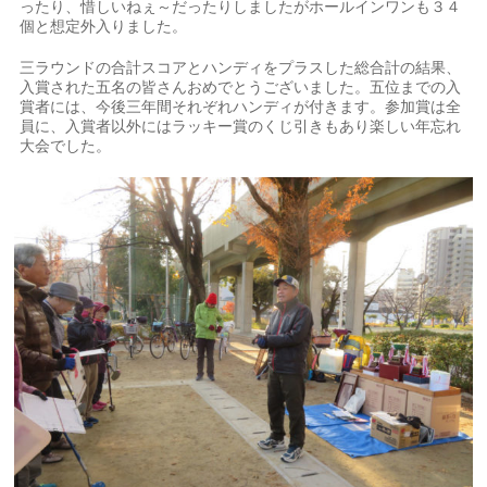
ったり、惜しいねぇ～だったりしましたがホールインワンも３４
個と想定外入りました。
三ラウンドの合計スコアとハンディをプラスした総合計の結果、
入賞された五名の皆さんおめでとうございました。五位までの入
賞者には、今後三年間それぞれハンディが付きます。参加賞は全
員に、入賞者以外にはラッキー賞のくじ引きもあり楽しい年忘れ
大会でした。