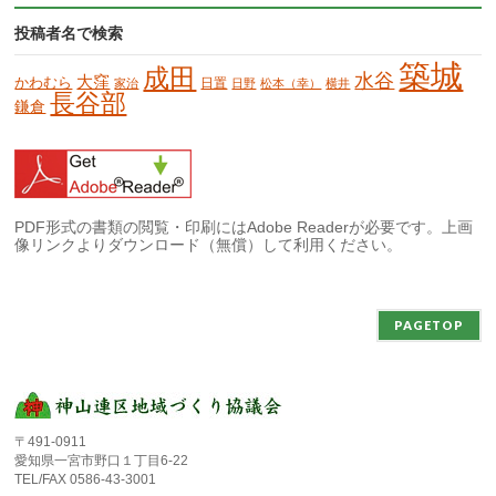
投稿者名で検索
築城
成田
水谷
大窪
かわむら
日置
家治
日野
松本（幸）
横井
長谷部
鎌倉
PDF形式の書類の閲覧・印刷にはAdobe Readerが必要です。上画
像リンクよりダウンロード（無償）して利用ください。
PAGETOP
〒491-0911
愛知県一宮市野口１丁目6-22
TEL/FAX 0586-43-3001