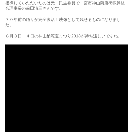
指導していただいたのは元・民生委員で一宮市神山商店街振興組
合理事長の前田清三さんです。
７０年前の踊りが完全復活！映像として残せるものになりまし
た。
８月３日・４日の神山納涼夏まつり2018が待ち遠しいですね。