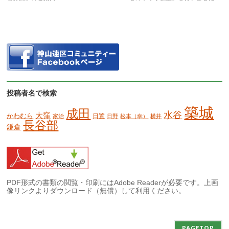
投稿者名で検索
築城
成田
水谷
大窪
かわむら
日置
家治
日野
松本（幸）
横井
長谷部
鎌倉
PDF形式の書類の閲覧・印刷にはAdobe Readerが必要です。上画
像リンクよりダウンロード（無償）して利用ください。
PAGETOP