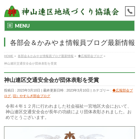
MENU
各部会＆かみやま情報員ブログ最新情報
HOME
»
各部会＆かみやま情報員ブログ最新情報
»
◆広報部会ブログ
»
神山連区交通安全会が団体表彰を受賞
神山連区交通安全会が団体表彰を受賞
投稿日 : 2023年3月10日
最終更新日時 : 2023年3月10日
カテゴリー :
◆広報部会ブ
ログ
,
旧）やすらぎ部会ブログ
令和４年１２月に行われました社会福祉一宮地区大会において、
神山連区交通安全会が長年の功績により団体表彰されました。お
めでとうございます。