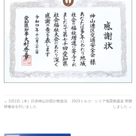
←
3月2日（木）日赤神山分団が救急法
2023トルコ・シリア地震救援金 寄贈
研修会を行いました
しました
→