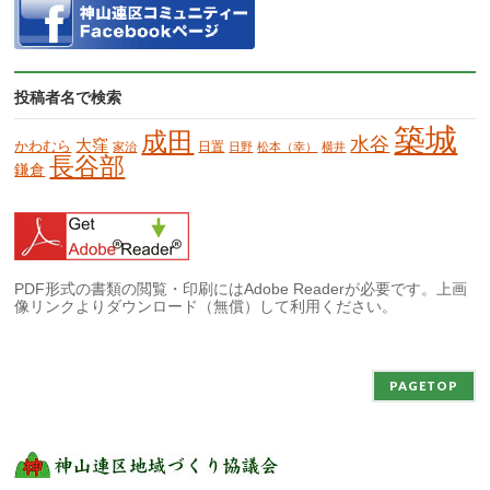
投稿者名で検索
築城
成田
水谷
大窪
かわむら
日置
家治
日野
松本（幸）
横井
長谷部
鎌倉
PDF形式の書類の閲覧・印刷にはAdobe Readerが必要です。上画
像リンクよりダウンロード（無償）して利用ください。
PAGETOP