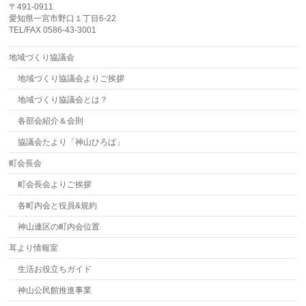
〒491-0911
愛知県一宮市野口１丁目6-22
TEL/FAX 0586-43-3001
地域づくり協議会
地域づくり協議会よりご挨拶
地域づくり協議会とは？
各部会紹介＆会則
協議会たより「神山ひろば」
町会長会
町会長会よりご挨拶
各町内会と役員&規約
神山連区の町内会位置
耳より情報室
生活お役立ちガイド
神山公民館推進事業