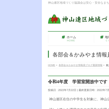
神山連区地域づくり協議会は安心・安全なま
ホーム
地
HOME
Ｃ
各部会＆かみやま情報
HOME
»
各部会＆かみやま情報員ブログ最新情報
»
◆
令和4年度 学習室開放中です
投稿日 : 2022年7月22日
最終更新日時 : 2022年7
神山連区在住の中学生を対象に、神山