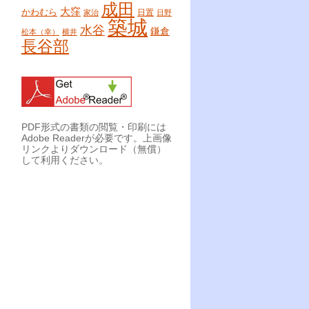
成田
大窪
かわむら
日置
家治
日野
築城
水谷
鎌倉
松本（幸）
横井
長谷部
PDF形式の書類の閲覧・印刷には
Adobe Readerが必要です。上画像
リンクよりダウンロード（無償）
して利用ください。