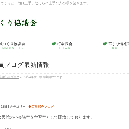
ちづくりと、助け上手、助けられ上手な人の環を築きます。
域づくり協議会
町会長会
耳より情報
ＯＭＭＵＮＩＴＹ
ＴＯＷＮ
ＧＵＩＤＥ
員ブログ最新情報
広報部会ブログ
»
令和4年度 学習室開放中です
月22日
カテゴリー :
◆広報部会ブログ
公民館の小会議室を学習室として開放しております。