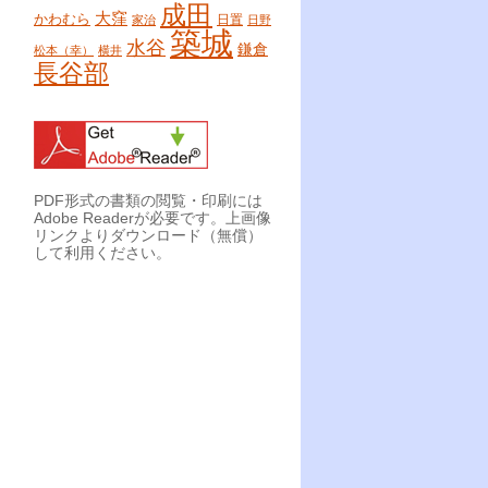
成田
大窪
かわむら
日置
家治
日野
築城
水谷
鎌倉
松本（幸）
横井
長谷部
PDF形式の書類の閲覧・印刷には
Adobe Readerが必要です。上画像
リンクよりダウンロード（無償）
して利用ください。