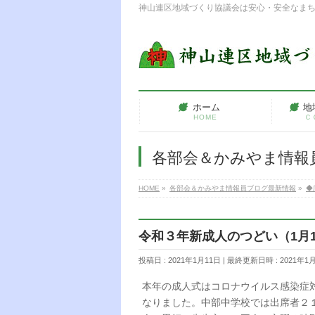
神山連区地域づくり協議会は安心・安全なま
ホーム
地
HOME
Ｃ
各部会＆かみやま情報
HOME
»
各部会＆かみやま情報員ブログ最新情報
»
◆
令和３年新成人のつどい（1月
投稿日 : 2021年1月11日
最終更新日時 : 2021年1
本年の成人式はコロナウイルス感染症
なりました。中部中学校では出席者２