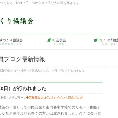
ちづくりと、助け上手、助けられ上手な人の環を築きます。
域づくり協議会
町会長会
耳より情報
ＯＭＭＵＮＩＴＹ
ＴＯＷＮ
ＧＵＩＤＥ
員ブログ最新情報
広報部会ブログ
»
令和３年新成人のつどい（1月10日）が行われました
10日）が行われました
月14日
カテゴリー :
◆広報部会ブログ
,
旧）イベント部会ブログ
対策の一環として市民会館と市内各中学校でのリモート開催と
１６名と例年よりも多くの方が出席されました。久々に会う友