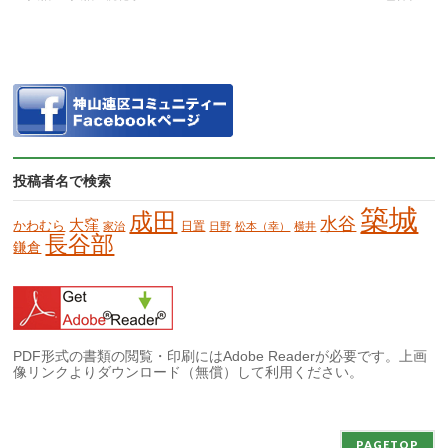
投稿者名で検索
築城
成田
水谷
大窪
かわむら
日置
家治
日野
松本（幸）
横井
長谷部
鎌倉
PDF形式の書類の閲覧・印刷にはAdobe Readerが必要です。上画
像リンクよりダウンロード（無償）して利用ください。
PAGETOP