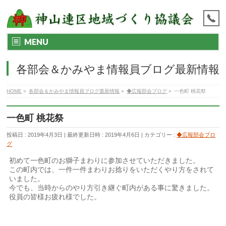
MENU
各部会＆かみやま情報員ブログ最新情報
HOME
»
各部会＆かみやま情報員ブログ最新情報
»
◆広報部会ブログ
»
一色町 桃花祭
一色町 桃花祭
投稿日 : 2019年4月3日
最終更新日時 : 2019年4月6日
カテゴリー :
◆広報部会ブロ
グ
初めて一色町のお獅子まわりに参加させていただきました。
この町内では、一件一件まわりお捻りをいただくやり方をされて
いました。
今でも、当時からのやり方引き継ぐ町内がある事に驚きました。
役員の皆様お疲れ様でした。