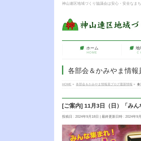
神山連区地域づくり協議会は安心・安全なま
ホーム
地
HOME
Ｃ
各部会＆かみやま情報
HOME
»
各部会＆かみやま情報員ブログ最新情報
»
◆
[ご案内] 11月3日（日）「み
投稿日 : 2024年9月18日
最終更新日時 : 2024年9