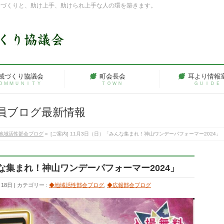
ちづくりと、助け上手、助けられ上手な人の環を築きます。
域づくり協議会
町会長会
耳より情報
ＯＭＭＵＮＩＴＹ
ＴＯＷＮ
ＧＵＩＤＥ
員ブログ最新情報
地域活性部会ブログ
»
[ご案内] 11月3日（日）「みんな集まれ！神山ワンデーパフォーマー2024」
んな集まれ！神山ワンデーパフォーマー2024」
月18日
カテゴリー :
◆地域活性部会ブログ
,
◆広報部会ブログ