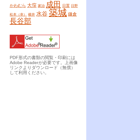
成田
大窪
かわむら
日置
家治
日野
築城
水谷
鎌倉
松本（幸）
横井
長谷部
PDF形式の書類の閲覧・印刷には
Adobe Readerが必要です。上画像
リンクよりダウンロード（無償）
して利用ください。