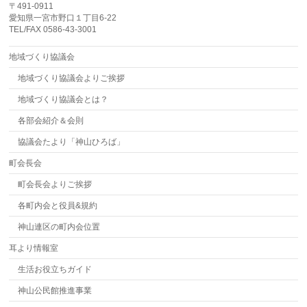
〒491-0911
愛知県一宮市野口１丁目6-22
TEL/FAX 0586-43-3001
地域づくり協議会
地域づくり協議会よりご挨拶
地域づくり協議会とは？
各部会紹介＆会則
協議会たより「神山ひろば」
町会長会
町会長会よりご挨拶
各町内会と役員&規約
神山連区の町内会位置
耳より情報室
生活お役立ちガイド
神山公民館推進事業