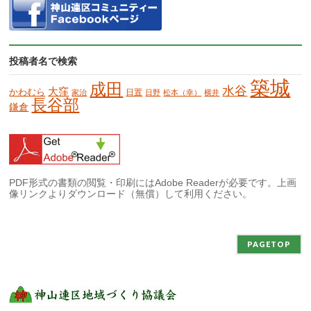
投稿者名で検索
築城
成田
水谷
大窪
かわむら
日置
家治
日野
松本（幸）
横井
長谷部
鎌倉
PDF形式の書類の閲覧・印刷にはAdobe Readerが必要です。上画
像リンクよりダウンロード（無償）して利用ください。
PAGETOP